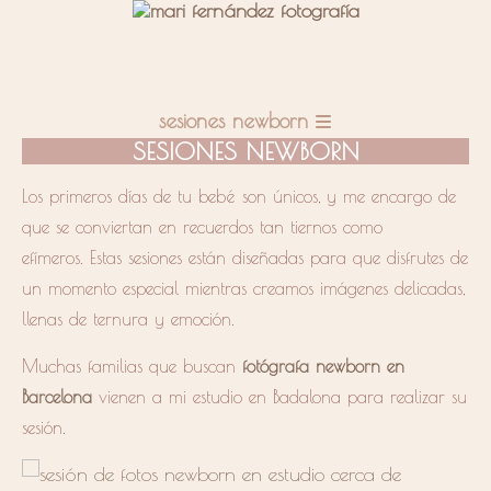
sesiones newborn
SESIONES NEWBORN
L
os
primeros días de tu beb
é son únicos, y me encargo de
que
se conviertan en recuerdos tan tiernos como
efímeros.
E
stas sesiones están diseñadas
para que disfrutes de
un momento es
pecial mientras creamos imágenes delicadas,
llenas de ternura y emoción.
Muchas familias que buscan
fotógrafa newborn en
Barcelona
vienen a mi estudio en Badalona para realizar su
sesión.