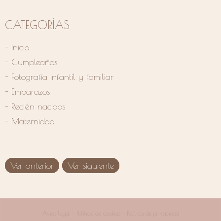
CATEGORÍAS
- Inicio
- Cumpleaños
- Fotografía infantil y familiar
- Embarazos
- Recién nacidos
- Maternidad
Ver anterior
Ver siguiente
Aviso legal
-
Política de cookies
-
Política de privacidad